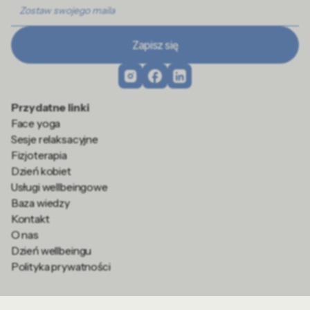
Przydatne linki
Face yoga
Sesje relaksacyjne
Fizjoterapia
Dzień kobiet
Usługi wellbeingowe
Baza wiedzy
Kontakt
O nas
Dzień wellbeingu
Polityka prywatności