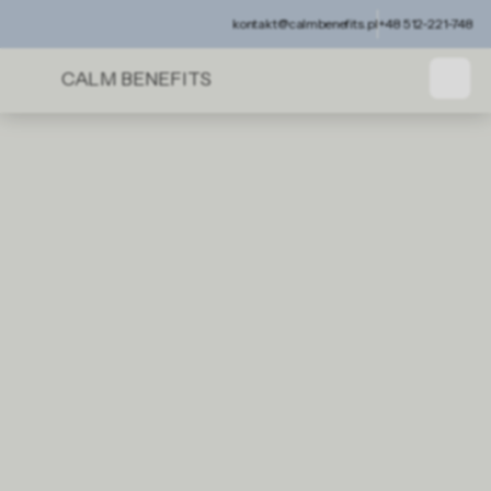
kontakt@calmbenefits.pl
+48 512-221-748
CALM BENEFITS