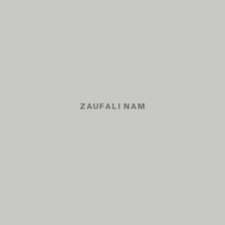
wśród pracowników.
Pracujemy z różnymi branżami i zespołami, dlatego
potrafimy trafnie dopasować zajęcia pod realne
potrzeby pracowników.
Umów darmową konsultację
ZAUFALI NAM