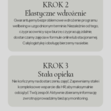
KROK 2
Elastyczne wdrożenie
Gwarantujemy bezproblemowe wdrożenie programu
wellbeing w uzgodnionym terminie. Niezależnie od tego,
czy pracownicy są w biurze, czy pracują zdalnie,
dostarczamy zajęcia w formule online lub stacjonarnej.
Całą logistykę i obsługę bierzemy na siebie.
KROK 3
Stała opieka
Nie kończymy na dostarczeniu zajęć. Zapewniamy stałe i
kompleksowe wsparcie dla HR, aby maksymalnie
odciążyć Twój zespół. Aktywnie zbieramy informację
zwrotną i prowadzimy bieżący monitoring.