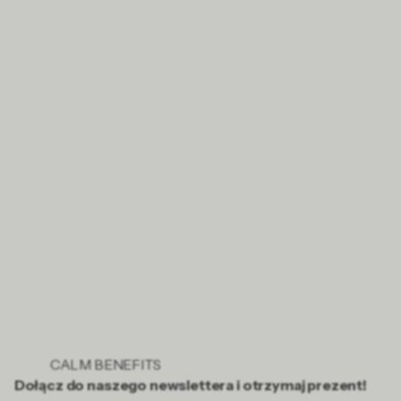
Dzięki metodzie CalmDesk™ możemy prowadzić
jogę nawet w niewielkich przestrzeniach, bez
konieczności posiadania mat.
Jak wygląda organizacja zajęć po
stronie Calm Benefits?
Całość bierzemy na siebie: planowanie, logistykę,
dobór instruktora, materiały edukacyjne, sprzęt, a
także zastępstwa w razie nieobecności. HR nie musi
koordynować wielu podwykonawców ani martwić
się harmonogramem.
CALM BENEFITS
Dołącz do naszego newslettera i otrzymaj prezent!