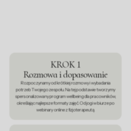
zajęć wellbeingowych krok
po kroku
KROK 1
Rozmowa i dopasowanie
Rozpoczynamy od krótkiej rozmowy i wybadania
potrzeb Twojego zespołu. Na tej podstawie tworzymy
spersonalizowany program wellbeing dla pracowników,
określając najlepsze formaty zajęć. Od jogi w biurze po
webinary online z fizjoterapeutą.