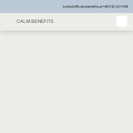
kontakt@calmbenefits.pl
+48 512-221-748
CALM BENEFITS