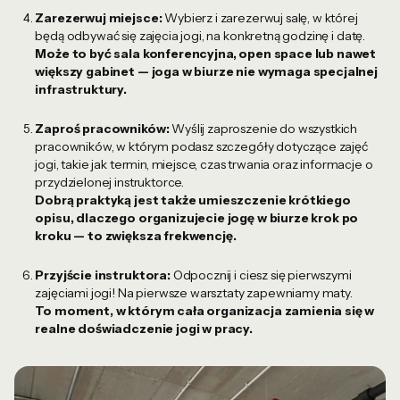
Zarezerwuj miejsce:
Wybierz i zarezerwuj salę, w której
będą odbywać się zajęcia jogi, na konkretną godzinę i datę.
Może to być sala konferencyjna, open space lub nawet
większy gabinet — joga w biurze nie wymaga specjalnej
infrastruktury.
Zaproś pracowników:
Wyślij zaproszenie do wszystkich
pracowników, w którym podasz szczegóły dotyczące zajęć
jogi, takie jak termin, miejsce, czas trwania oraz informacje o
przydzielonej instruktorce.
Dobrą praktyką jest także umieszczenie krótkiego
opisu, dlaczego organizujecie jogę w biurze krok po
kroku — to zwiększa frekwencję.
Przyjście instruktora:
Odpocznij i ciesz się pierwszymi
zajęciami jogi! Na pierwsze warsztaty zapewniamy maty.
To moment, w którym cała organizacja zamienia się w
realne doświadczenie jogi w pracy.