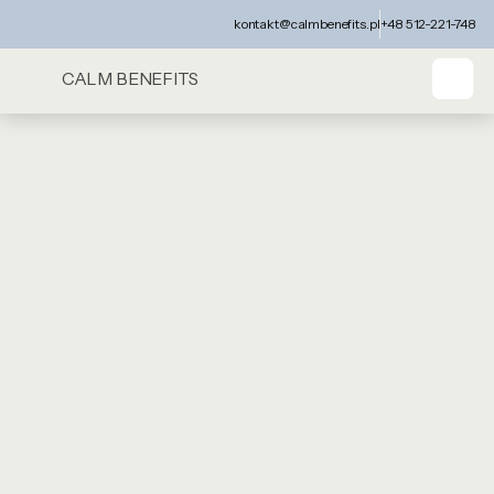
kontakt@calmbenefits.pl
+48 512-221-748
CALM BENEFITS