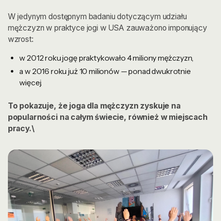
W jedynym dostępnym badaniu dotyczącym udziału
mężczyzn w praktyce jogi w USA zauważono imponujący
wzrost:
w 2012 roku jogę praktykowało 4 miliony mężczyzn,
a w 2016 roku już 10 milionów — ponad dwukrotnie
więcej.
To pokazuje, że joga dla mężczyzn zyskuje na
popularności na całym świecie, również w miejscach
pracy.\