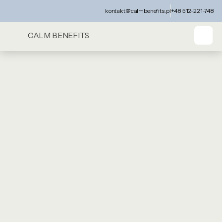
kontakt@calmbenefits.pl
+48 512-221-748
CALM BENEFITS