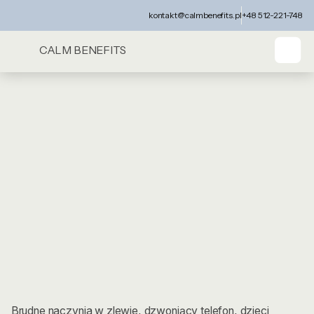
kontakt@calmbenefits.pl
+48 512-221-748
CALM BENEFITS
Brudne naczynia w zlewie, dzwoniący telefon, dzieci