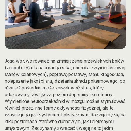
Joga wpływa również na zmniejszenie przewlekłych bólów
(zespół cieśni kanału nadgarstka, choroba zwyrodnieniowej
stanów kolanowych), poprawę postawy, stanu kręgosłupa,
polepszenie jakości snu, działania układu pokarmowego, co
również pośrednio może zniwelować stres, który
odczuwamy. Zwiększa poziom dopaminy i serotoniny.
Wymienione neuroprzekaźniki w mózgu można stymulować
również przez inne formy aktywności fizycznej, ale to
właśnie joga jest systemem holistycznym. Rozwijamy się na
kilku poziomach, zarówno duchowym, jak i cielesnym i
umysłowym. Zaczynamy zwracać uwagę na to jakim