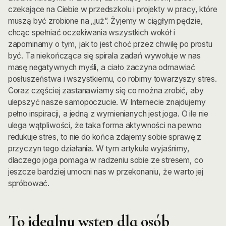
czekające na Ciebie w przedszkolu i projekty w pracy, które
muszą być zrobione na „już”. Żyjemy w ciągłym pędzie,
chcąc spełniać oczekiwania wszystkich wokół i
zapominamy o tym, jak to jest choć przez chwilę po prostu
być. Ta niekończąca się spirala zadań wywołuje w nas
masę negatywnych myśli, a ciało zaczyna odmawiać
posłuszeństwa i wszystkiemu, co robimy towarzyszy stres.
Coraz częściej zastanawiamy się co można zrobić, aby
ulepszyć nasze samopoczucie. W Internecie znajdujemy
pełno inspiracji, a jedną z wymienianych jest joga. O ile nie
ulega wątpliwości, że taka forma aktywności na pewno
redukuje stres, to nie do końca zdajemy sobie sprawę z
przyczyn tego działania. W tym artykule wyjaśnimy,
dlaczego joga pomaga w radzeniu sobie ze stresem, co
jeszcze bardziej umocni nas w przekonaniu, że warto jej
spróbować.
To idealny wstęp dla osób