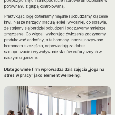
polepszyło się ich samopoczucie i zdrowie emocjonalne w
porównaniu z grupą kontrolowaną.
Praktykując jogę dotleniamy mięśnie i pobudzamy krążenie
krwi. Nasze narządy pracują lepiej i wydajniej, co sprawia,
że stajemy się bardziej pobudzeni i odczuwamy mniejsze
zmęczenie. Co więcej, wykonując ćwiczenia zaczynamy
produkować endorfiny, a te hormony, inaczej nazywane
hormonami szczęścia, odpowiadają za dobre
samopoczucie i wywoływanie stanów euforycznych w
naszym organizmie.
Dlatego wiele firm wprowadza dziś zajęcia „joga na
stres w pracy” jako element wellbeing.