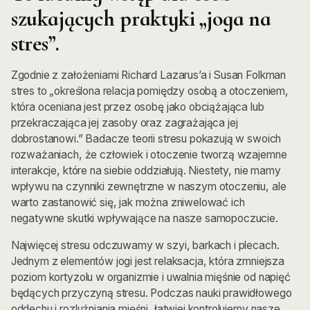
szukających praktyki „joga na
stres”.
Zgodnie z założeniami Richard Lazarus’a i Susan Folkman
stres to „określona relacja pomiędzy osobą a otoczeniem,
która oceniana jest przez osobę jako obciążająca lub
przekraczająca jej zasoby oraz zagrażająca jej
dobrostanowi.” Badacze teorii stresu pokazują w swoich
rozważaniach, że człowiek i otoczenie tworzą wzajemne
interakcje, które na siebie oddziałują. Niestety, nie mamy
wpływu na czynniki zewnętrzne w naszym otoczeniu, ale
warto zastanowić się, jak można zniwelować ich
negatywne skutki wpływające na nasze samopoczucie.
Najwięcej stresu odczuwamy w szyi, barkach i plecach.
Jednym z elementów jogi jest relaksacja, która zmniejsza
poziom kortyzolu w organizmie i uwalnia mięśnie od napięć
będących przyczyną stresu. Podczas nauki prawidłowego
oddechu i rozluźniania mięśni, łatwiej kontrolujemy nasze