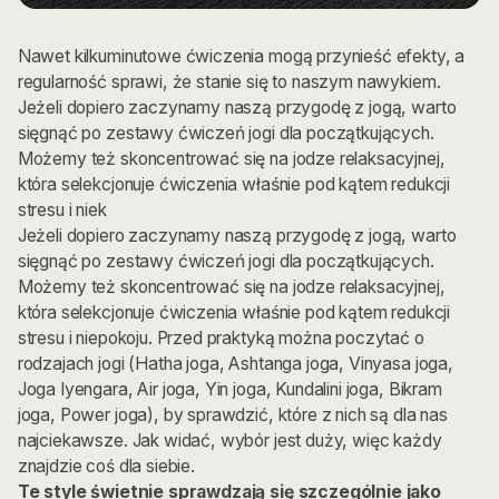
Nawet kilkuminutowe ćwiczenia mogą przynieść efekty, a
regularność sprawi, że stanie się to naszym nawykiem.
Jeżeli dopiero zaczynamy naszą przygodę z jogą, warto
sięgnąć po zestawy ćwiczeń jogi dla początkujących.
Możemy też skoncentrować się na jodze relaksacyjnej,
która selekcjonuje ćwiczenia właśnie pod kątem redukcji
stresu i niek
Jeżeli dopiero zaczynamy naszą przygodę z jogą, warto
sięgnąć po zestawy ćwiczeń jogi dla początkujących.
Możemy też skoncentrować się na jodze relaksacyjnej,
która selekcjonuje ćwiczenia właśnie pod kątem redukcji
stresu i niepokoju. Przed praktyką można poczytać o
rodzajach jogi (Hatha joga, Ashtanga joga, Vinyasa joga,
Joga Iyengara, Air joga, Yin joga, Kundalini joga, Bikram
joga, Power joga), by sprawdzić, które z nich są dla nas
najciekawsze. Jak widać, wybór jest duży, więc każdy
znajdzie coś dla siebie.
Te style świetnie sprawdzają się szczególnie jako