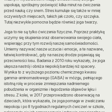
uspokaja, spróbujmy poświęcić kilka minut na ćwiczenia
przed nauką czy snem. Stres kumuluje się także w mniej
oczywistych miejscach, takich jak czoło, czy szczęka.
Tutaj niezwykle pomocna będzie również joga twarzy.
Joga to nie są tylko ćwiczenia fizyczne. Poprzez praktykę
uczymy się skupienia oraz obserwowania swojego ciała,
wspierając przy tym rozwój naszej samoświadomości.
Umiemy nazywać nasze uczucia i emocje, a te nazwane,
łatwiej kontrolować, gdy na naszej drodze pojawiają się
przeciwności losu. Badania z 2010 roku wykazały, że joga
ulepsza nastrój i obniża niepokój bardziej niż spacery.
Wynika to z wyższego poziomu chemicznego kwasu
gamma-aminomasłowego (GABA) w mózgu, pełniącego
istotną rolę w procesie zmniejszania nadmiernego
pobudzenia w organizmie i łagodzenia objawów lęku i
stresu. Z kolei, w 2017 przeprowadzono obserwację na
dzieciach, która wykazała, że joga pomaga w zwalczaniu
niepokoju i po 8 tygodniach regularnych ćwiczeń w szkole,