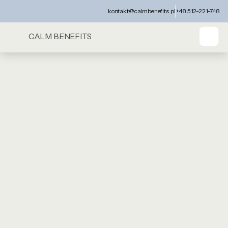
kontakt@calmbenefits.pl
+48 512-221-748
CALM BENEFITS