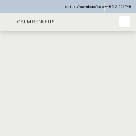
kontakt@calmbenefits.pl
+48 512-221-748
CALM BENEFITS