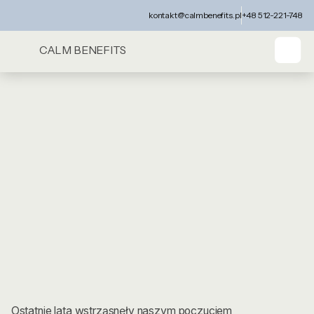
kontakt@calmbenefits.pl
+48 512-221-748
CALM BENEFITS
Ostatnie lata wstrząsnęły naszym poczuciem