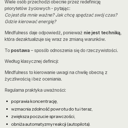
Wiele osób przechodzi obecnie przez redefinicję
priorytetów życiowych - pytając:
Co jest dla mnie ważne? Jak chcę spędzać swój czas?
Gdzie kierować energię?
Mindfulness daje odpowiedź, ponieważ
nie jest techniką
,
która dezaktualizuje się wraz ze zmianą warunków.
To
postawa
– sposób odnoszenia się do rzeczywistości.
Według klasycznej definicji:
Mindfulness to kierowanie uwagi na chwilę obecną z
życzliwością i bez oceniania.
Regularna praktyka uważności:
poprawia koncentrację,
wzmacnia zdolność powrotu do tu i teraz,
zwiększa poczucie sprawczości,
obniża automatyzmy reakcji (autopilota).