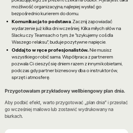
możliwość organizacyjna, najlepiej wysłać go
bezpośrednio kurierem do domu.
Komunikacja to podstawa
. Zacznij zapowiadać
wydarzenie już kilka dni wcześniej. Kilka miłych słów na
Slacku czy Teamsach o tym, że "szykujemy coś dla
Waszego relaksu", buduje pozytywne napięcie.
Oddaj to w ręce profesjonalistów.
Nie musisz
wszystkiego robić sama. Współpraca z partnerem
pozwala Ci cieszyć się dniem razem z innymi kobietami,
podczas gdy partner biznesowy dba o instruktorów,
sprzęt i atmosferę.
Przygotowałam przykładowy wellbiengowy plan dnia.
Aby podbić efekt, warto przygotować „plan dnia” i przesłać
go wcześniej mailowo lub zostawić wydrukowany na
biurkach.