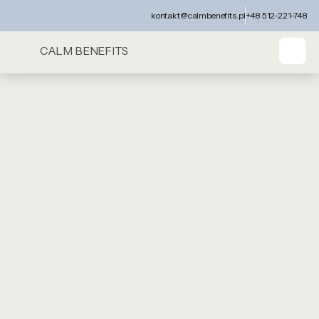
kontakt@calmbenefits.pl
+48 512-221-748
CALM BENEFITS