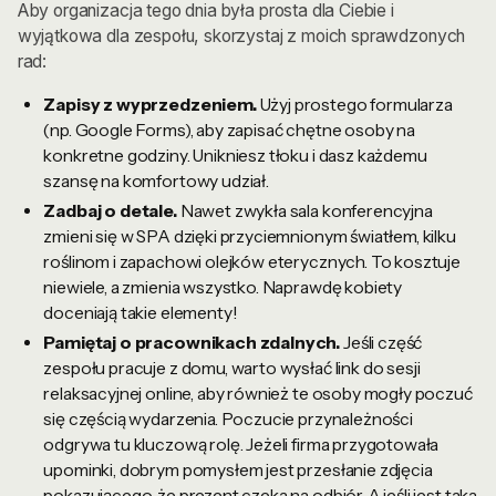
Aby organizacja tego dnia była prosta dla Ciebie i
wyjątkowa dla zespołu, skorzystaj z moich sprawdzonych
rad:
Zapisy z wyprzedzeniem.
Użyj prostego formularza
(np. Google Forms), aby zapisać chętne osoby na
konkretne godziny. Unikniesz tłoku i dasz każdemu
szansę na komfortowy udział.
Zadbaj o detale.
Nawet zwykła sala konferencyjna
zmieni się w SPA dzięki przyciemnionym światłem, kilku
roślinom i zapachowi olejków eterycznych. To kosztuje
niewiele, a zmienia wszystko. Naprawdę kobiety
doceniają takie elementy!
Pamiętaj o pracownikach zdalnych.
Jeśli część
zespołu pracuje z domu, warto wysłać link do sesji
relaksacyjnej online, aby również te osoby mogły poczuć
się częścią wydarzenia. Poczucie przynależności
odgrywa tu kluczową rolę. Jeżeli firma przygotowała
upominki, dobrym pomysłem jest przesłanie zdjęcia
pokazującego, że prezent czeka na odbiór. A jeśli jest taka