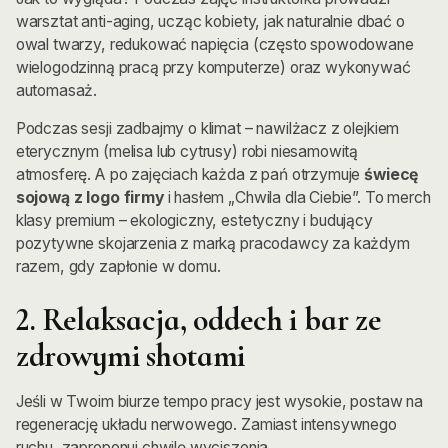
warsztat anti-aging, ucząc kobiety, jak naturalnie dbać o
owal twarzy, redukować napięcia (często spowodowane
wielogodzinną pracą przy komputerze) oraz wykonywać
automasaż.
Podczas sesji zadbajmy o klimat – nawilżacz z olejkiem
eterycznym (melisa lub cytrusy) robi niesamowitą
atmosferę. A po zajęciach każda z pań otrzymuje
świecę
sojową z logo firmy
i hasłem „Chwila dla Ciebie”. To merch
klasy premium – ekologiczny, estetyczny i budujący
pozytywne skojarzenia z marką pracodawcy za każdym
razem, gdy zapłonie w domu.
2. Relaksacja, oddech i bar ze
zdrowymi shotami
Jeśli w Twoim biurze tempo pracy jest wysokie, postaw na
regenerację układu nerwowego. Zamiast intensywnego
ruchu, zaproponuj chwilę wyciszenia.