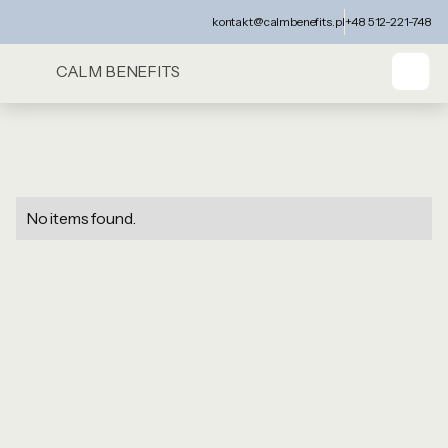
kontakt@calmbenefits.pl
+48 512-221-748
CALM BENEFITS
No items found.