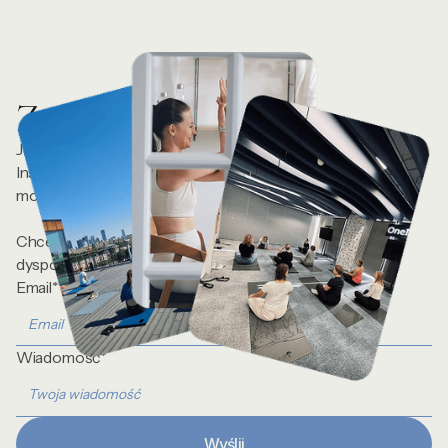
Zostańmy w kontakcie
Jeśli chcesz realnie i skutecznie zadbać o wellbeing, na
Instagramie pokazuję proste narzędzia jogowe, które
możesz zastosować od razu.
Chcesz porozmawiać o wellbeingu? Jestem do Twojej
dyspozycji.
Email*
Wiadomość*