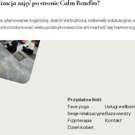
zacja zajęć po stronie Calm Benefits?
e: planowanie, logistykę, dobór instruktora, materiały edukacyjne, 
usi koordynować wielu podwykonawców ani martwić się harmono
Przydatne linki
Face yoga
Usługi wellbe
Sesje relaksacyjne
Baza wiedzy
Fizjoterapia
Kontakt
Dzień kobiet