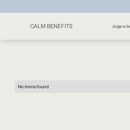
CALM BENEFITS
Joga w b
No items found.