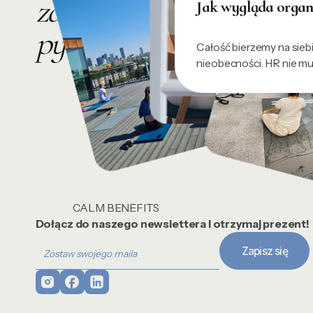
zadawane
Jak wygląda organi
pytania
Całość bierzemy na siebi
nieobecności. HR nie m
CALM BENEFITS
Dołącz do naszego newslettera i otrzymaj prezent!