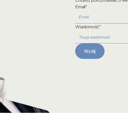
Chcesz porozmawiać o well
Email*
Wiadomość*