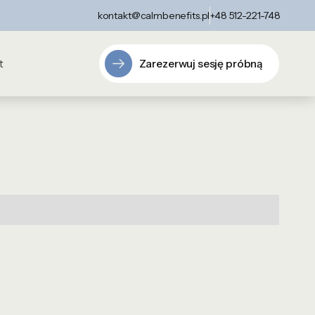
kontakt@calmbenefits.pl
+48 512-221-748
Zarezerwuj sesję próbną
t