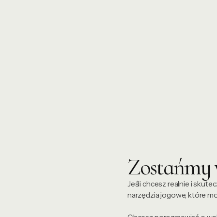
Zostańmy 
Jeśli chcesz realnie i skut
narzędzia jogowe, które m