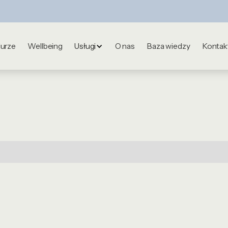
iurze
Wellbeing
Usługi
O nas
Baza wiedzy
Kontak